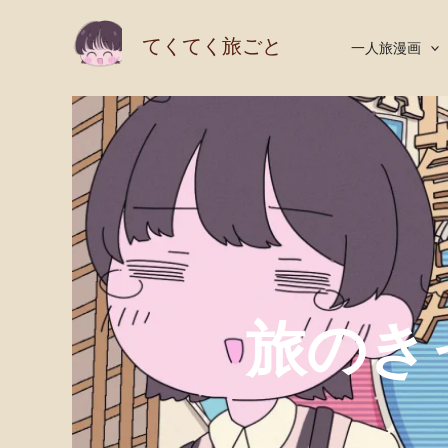
内
てくてく旅ごと
一人旅漫画
容
を
ス
キ
ッ
プ
旅のき