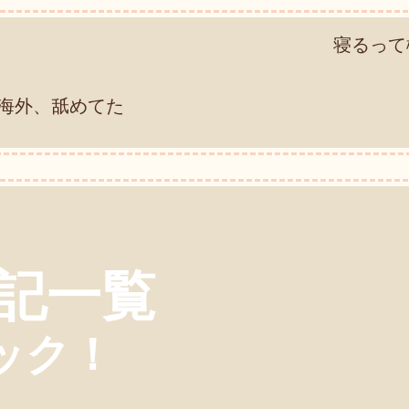
寝るって
海外、舐めてた
記一覧
ック！