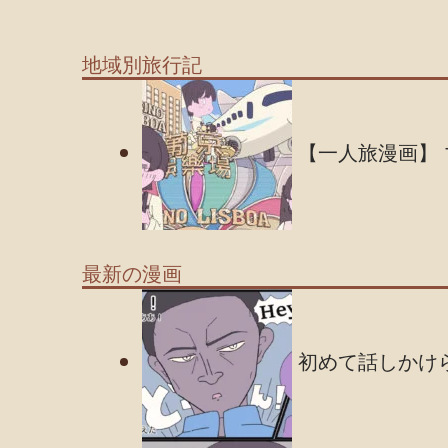
地域別旅行記
【一人旅漫画】 
最新の漫画
初めて話しかけら