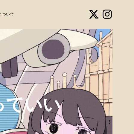
について
っていい
】