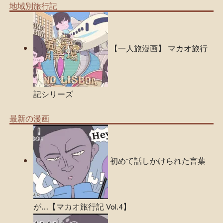
地域別旅行記
【一人旅漫画】 マカオ旅行
記シリーズ​
最新の漫画
初めて話しかけられた言葉
が…【マカオ旅行記 Vol.4】