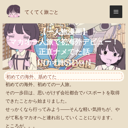
内
てくてく旅ごと
容
を
ス
【一人旅漫画】
キ
マカオ一人旅で初海外デビュー！
ッ
正直ナメてた話
プ
【マカオ旅行記 Vol.1】
初めての海外、舐めてた
初めての海外、初めての一人旅。
その一歩目は、思いがけず会社都合でパスポートを取得
できたことから始まりました。
せっかくなら行ってみよう――そんな軽い気持ちが、や
がて私をマカオへと連れ出していくことになります。
ところが。。。