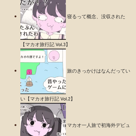
寝るって概念、没収された
【マカオ旅行記 Vol.3】
旅のきっかけはなんだってい
い【マカオ旅行記 Vol.2】
マカオ一人旅で初海外デビュ