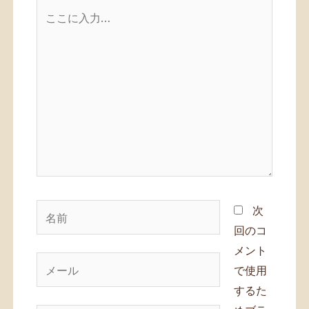
こ
こ
に
入
力…
名
次
前
回のコ
メント
メ
で使用
ー
するた
ル