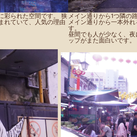
に彩られた空間です。 狭
メイン通りから1つ隣の
まれていて、人気の理由
メイン通りから一本外れ
す。
昼間でも人が少なく、夜
ップがまた面白いです。