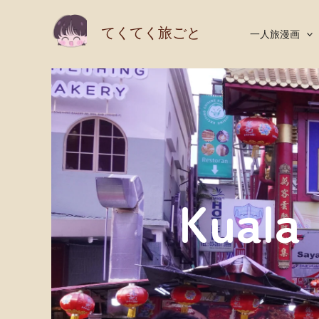
内
てくてく旅ごと
一人旅漫画
容
を
ス
キ
ッ
プ
Kuala