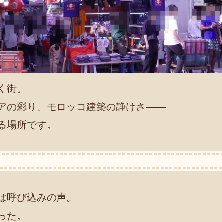
く街。
アの彩り、モロッコ建築の静けさ――
る場所です。
は呼び込みの声。
った。