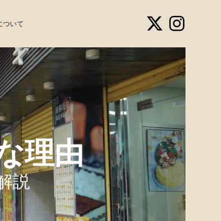
について
な理由​
解説